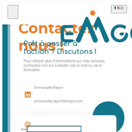
FR
Contactez
nous !
Prêt
à passer à
l'action
? Discutons !
Pour obtenir plus d’informations sur mes services,
contactez-moi sur LinkedIn, par e-mail ou via le
formulaire.
Emmanuelle Ragon
emmanuelle.ragon@emgeni.com
Nom